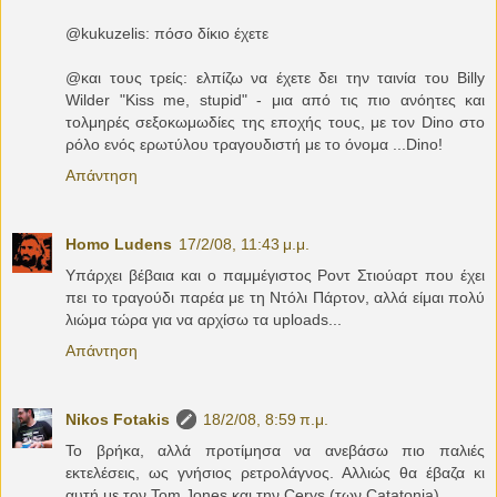
@kukuzelis: πόσο δίκιο έχετε
@και τους τρείς: ελπίζω να έχετε δει την ταινία του Billy
Wilder "Kiss me, stupid" - μια από τις πιο ανόητες και
τολμηρές σεξοκωμωδίες της εποχής τους, με τον Dino στο
ρόλο ενός ερωτύλου τραγουδιστή με το όνομα ...Dino!
Απάντηση
Homo Ludens
17/2/08, 11:43 μ.μ.
Υπάρχει βέβαια και ο παμμέγιστος Ροντ Στιούαρτ που έχει
πει το τραγούδι παρέα με τη Ντόλι Πάρτον, αλλά είμαι πολύ
λιώμα τώρα για να αρχίσω τα uploads...
Απάντηση
Nikos Fotakis
18/2/08, 8:59 π.μ.
Το βρήκα, αλλά προτίμησα να ανεβάσω πιο παλιές
εκτελέσεις, ως γνήσιος ρετρολάγνος. Αλλιώς θα έβαζα κι
αυτή με τον Tom Jones και την Cerys (των Catatonia)