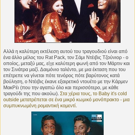
Αλλά η καλύτερη εκτέλεση αυτού του τραγουδιού είναι από
ένα άλλο μέλος του Rat Pack, τον Σάμι Ντέιβις Τζούνιορ - ο
οποίος, μεταξύ μας, είχε καλύτερη φωνή από τον Μάρτιν και
τον Σινάτρα μαζί. Δαιμόνιο ταλέντο, με μια έκταση που του
επέτρεπε να γίνεται πότε τενόρος πότε βαρύτονος κατά
βούληση, ο Ντέιβις έκανε εξαιρετικό ντουέτο με την Κάρμεν
ΜακΡέι (που την αγαπώ όλο και περισσότερο, με κάθε
τραγούδι της που ακούω).
Στα χέρια τους, το Baby it's cold
outside μετατρέπεται σε ένα μικρό κωμικό μονόπρακτο - μια
συμπυκνωμένη ρομαντική κομεντί.